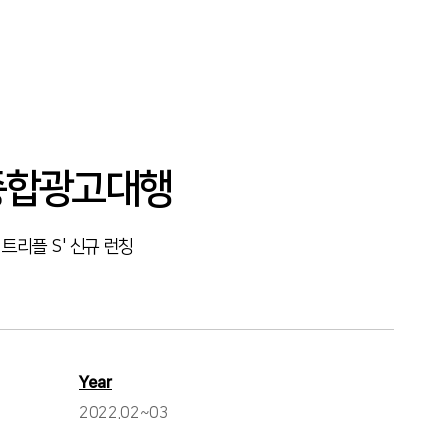
종합광고대행
트리플 S' 신규 런칭
Year
2022.02~03