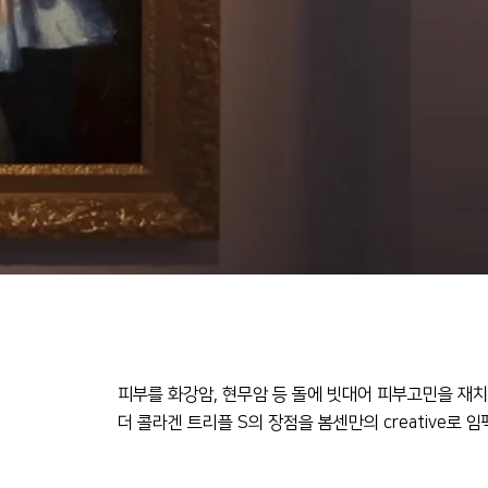
피부를 화강암, 현무암 등 돌에 빗대어 피부고민을 재치
더 콜라겐 트리플 S의 장점을 봄센만의 creative로 