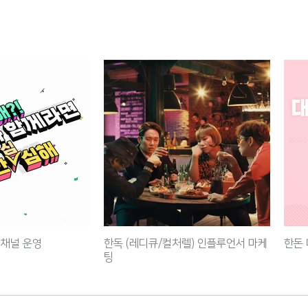
 채널 운영
한독 (레디큐/컬처렐) 인플루언서 마케
한돈 
팅